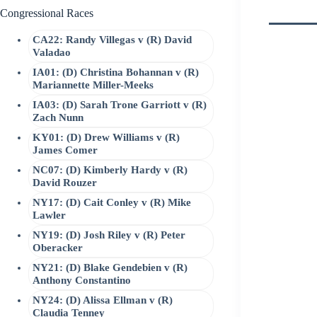
Congressional Races
CA22: Randy Villegas v (R) David
Valadao
IA01: (D) Christina Bohannan v (R)
Mariannette Miller-Meeks
IA03: (D) Sarah Trone Garriott v (R)
Zach Nunn
KY01: (D) Drew Williams v (R)
James Comer
NC07: (D) Kimberly Hardy v (R)
David Rouzer
NY17: (D) Cait Conley v (R) Mike
Lawler
NY19: (D) Josh Riley v (R) Peter
Oberacker
NY21: (D) Blake Gendebien v (R)
Anthony Constantino
NY24: (D) Alissa Ellman v (R)
Claudia Tenney