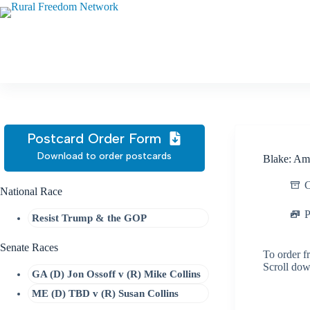
Skip
to
content
Postcard Order Form
Download to order postcards
Blake: Am
C
National Race
P
Resist Trump & the GOP
Senate Races
To order f
Scroll dow
GA (D) Jon Ossoff v (R) Mike Collins
ME (D) TBD v (R) Susan Collins