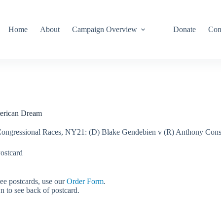
Home
About
Campaign Overview
Donate
Con
erican Dream
ongressional Races
,
NY21: (D) Blake Gendebien v (R) Anthony Cons
ostcard
ree postcards, use our
Order Form
.
n to see back of postcard.