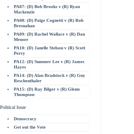
PA07: (D) Bob Brooks v (R) Ryan
Mackenzie
PA08: (D) Paige Cognetti v (R) Rob
Bresnahan
PA09: (D) Rachel Wallace v (R) Dan
Meuser
PA10: (D) Janelle Stelson v (R) Scott
Perry
PA12: (D) Summer Lee v (R) James
Hayes
PA14: (D) Alan Bradstock v (R) Guy
Reschenthaler
PA15: (D) Ray Bilger v (R) Glenn
Thompson
Political Issue
Democracy
Get out the Vote