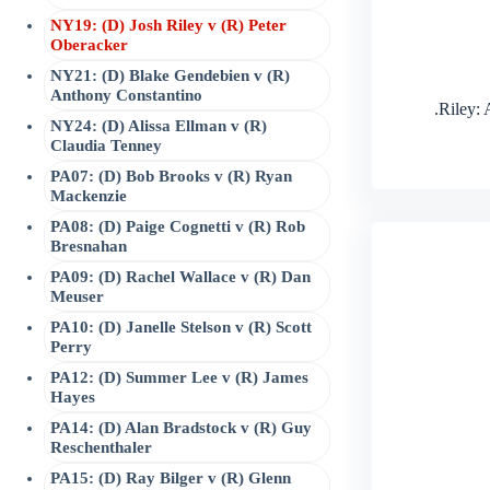
NY19: (D) Josh Riley v (R) Peter
Oberacker
NY21: (D) Blake Gendebien v (R)
Anthony Constantino
.Riley:
NY24: (D) Alissa Ellman v (R)
Claudia Tenney
PA07: (D) Bob Brooks v (R) Ryan
Mackenzie
PA08: (D) Paige Cognetti v (R) Rob
Bresnahan
PA09: (D) Rachel Wallace v (R) Dan
Meuser
PA10: (D) Janelle Stelson v (R) Scott
Perry
PA12: (D) Summer Lee v (R) James
Hayes
PA14: (D) Alan Bradstock v (R) Guy
Reschenthaler
PA15: (D) Ray Bilger v (R) Glenn