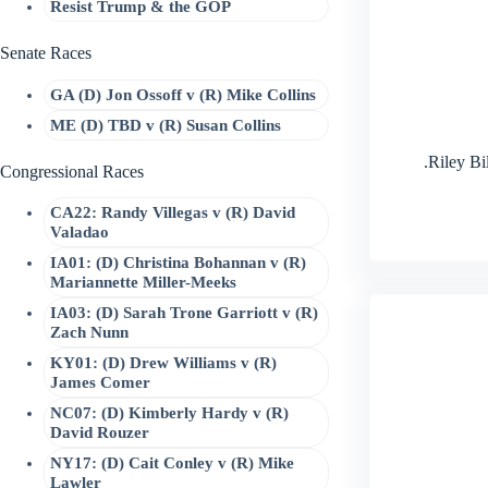
Resist Trump & the GOP
Senate Races
GA (D) Jon Ossoff v (R) Mike Collins
ME (D) TBD v (R) Susan Collins
.Riley Bi
Congressional Races
CA22: Randy Villegas v (R) David
Valadao
IA01: (D) Christina Bohannan v (R)
Mariannette Miller-Meeks
IA03: (D) Sarah Trone Garriott v (R)
Zach Nunn
KY01: (D) Drew Williams v (R)
James Comer
NC07: (D) Kimberly Hardy v (R)
David Rouzer
NY17: (D) Cait Conley v (R) Mike
Lawler