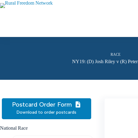
Skip
to
content
RACE
NY19: (D) Josh Riley v (R) Pete
Postcard Order Form
Download to order postcards
National Race