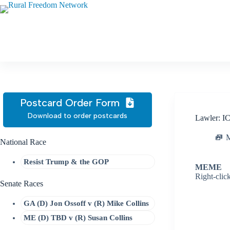
Skip
to
content
Postcard Order Form
Download to order postcards
Lawler: IC
National Race
Resist Trump & the GOP
MEME
Right-clic
Senate Races
GA (D) Jon Ossoff v (R) Mike Collins
ME (D) TBD v (R) Susan Collins