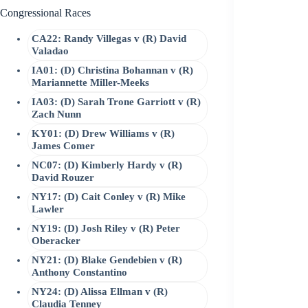
Congressional Races
CA22: Randy Villegas v (R) David
Valadao
IA01: (D) Christina Bohannan v (R)
Mariannette Miller-Meeks
IA03: (D) Sarah Trone Garriott v (R)
Zach Nunn
KY01: (D) Drew Williams v (R)
James Comer
NC07: (D) Kimberly Hardy v (R)
David Rouzer
NY17: (D) Cait Conley v (R) Mike
Lawler
NY19: (D) Josh Riley v (R) Peter
Oberacker
NY21: (D) Blake Gendebien v (R)
Anthony Constantino
NY24: (D) Alissa Ellman v (R)
Claudia Tenney