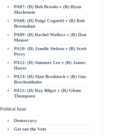
PA07: (D) Bob Brooks v (R) Ryan
Mackenzie
PA08: (D) Paige Cognetti v (R) Rob
Bresnahan
PA09: (D) Rachel Wallace v (R) Dan
Meuser
PA10: (D) Janelle Stelson v (R) Scott
Perry
PA12: (D) Summer Lee v (R) James
Hayes
PA14: (D) Alan Bradstock v (R) Guy
Reschenthaler
PA15: (D) Ray Bilger v (R) Glenn
Thompson
Political Issue
Democracy
Get out the Vote