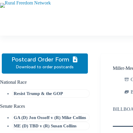
Skip
to
content
Postcard Order Form
Download to order postcards
Miller-Mee
C
National Race
B
Resist Trump & the GOP
Senate Races
BILLBO
GA (D) Jon Ossoff v (R) Mike Collins
ME (D) TBD v (R) Susan Collins