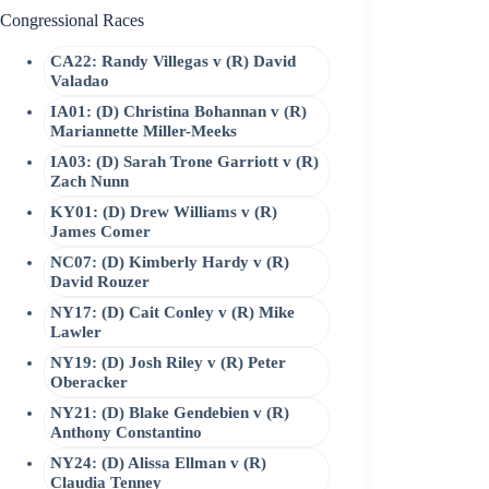
Congressional Races
CA22: Randy Villegas v (R) David
Valadao
IA01: (D) Christina Bohannan v (R)
Mariannette Miller-Meeks
IA03: (D) Sarah Trone Garriott v (R)
Zach Nunn
KY01: (D) Drew Williams v (R)
James Comer
NC07: (D) Kimberly Hardy v (R)
David Rouzer
NY17: (D) Cait Conley v (R) Mike
Lawler
NY19: (D) Josh Riley v (R) Peter
Oberacker
NY21: (D) Blake Gendebien v (R)
Anthony Constantino
NY24: (D) Alissa Ellman v (R)
Claudia Tenney