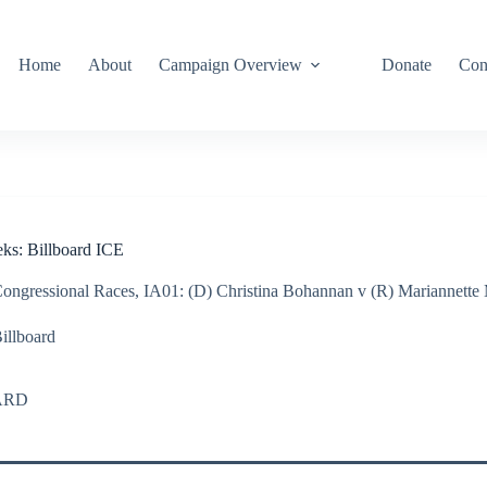
Home
About
Campaign Overview
Donate
Con
ks: Billboard ICE
ongressional Races
,
IA01: (D) Christina Bohannan v (R) Mariannette
illboard
ARD