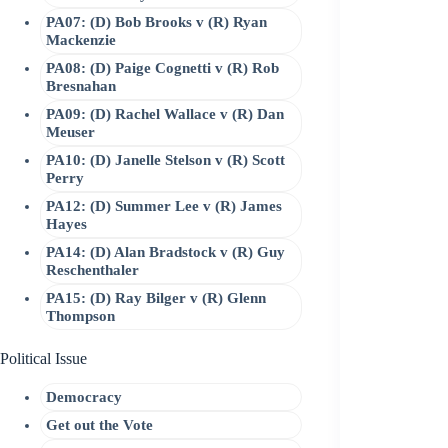
PA07: (D) Bob Brooks v (R) Ryan
Mackenzie
PA08: (D) Paige Cognetti v (R) Rob
Bresnahan
PA09: (D) Rachel Wallace v (R) Dan
Meuser
PA10: (D) Janelle Stelson v (R) Scott
Perry
PA12: (D) Summer Lee v (R) James
Hayes
PA14: (D) Alan Bradstock v (R) Guy
Reschenthaler
PA15: (D) Ray Bilger v (R) Glenn
Thompson
Political Issue
Democracy
Get out the Vote