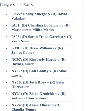
Congressional Races
CA22: Randy Villegas v (R) David
Valadao
IA01: (D) Christina Bohannan v (R)
Mariannette Miller-Meeks
IA03: (D) Sarah Trone Garriott v (R)
Zach Nunn
KY01: (D) Drew Williams v (R)
James Comer
NC07: (D) Kimberly Hardy v (R)
David Rouzer
NY17: (D) Cait Conley v (R) Mike
Lawler
NY19: (D) Josh Riley v (R) Peter
Oberacker
NY21: (D) Blake Gendebien v (R)
Anthony Constantino
NY24: (D) Alissa Ellman v (R)
Claudia Tenney