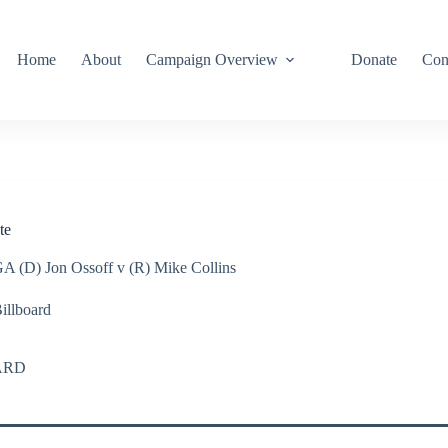
Home
About
Campaign Overview
Donate
Con
te
A (D) Jon Ossoff v (R) Mike Collins
illboard
ARD