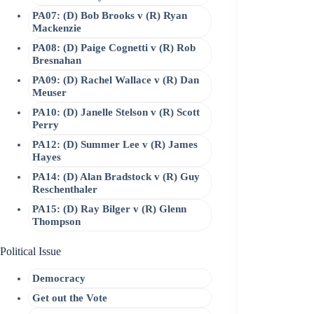
PA07: (D) Bob Brooks v (R) Ryan
Mackenzie
PA08: (D) Paige Cognetti v (R) Rob
Bresnahan
PA09: (D) Rachel Wallace v (R) Dan
Meuser
PA10: (D) Janelle Stelson v (R) Scott
Perry
PA12: (D) Summer Lee v (R) James
Hayes
PA14: (D) Alan Bradstock v (R) Guy
Reschenthaler
PA15: (D) Ray Bilger v (R) Glenn
Thompson
Political Issue
Democracy
Get out the Vote