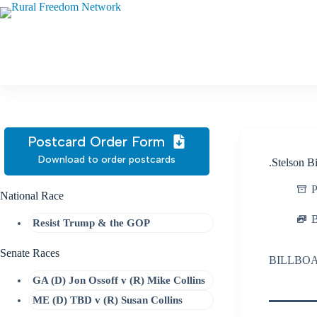
Skip
to
content
Postcard Order Form
Download to order postcards
.Stelson B
P
National Race
B
Resist Trump & the GOP
Senate Races
BILLBO
GA (D) Jon Ossoff v (R) Mike Collins
ME (D) TBD v (R) Susan Collins