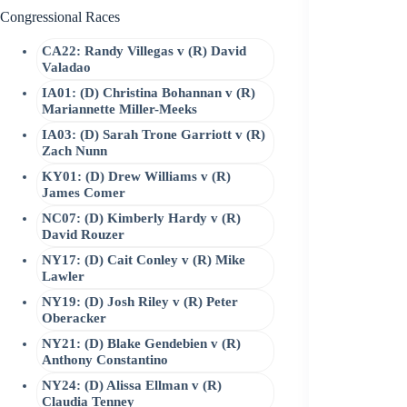
Congressional Races
CA22: Randy Villegas v (R) David
Valadao
IA01: (D) Christina Bohannan v (R)
Mariannette Miller-Meeks
IA03: (D) Sarah Trone Garriott v (R)
Zach Nunn
KY01: (D) Drew Williams v (R)
James Comer
NC07: (D) Kimberly Hardy v (R)
David Rouzer
NY17: (D) Cait Conley v (R) Mike
Lawler
NY19: (D) Josh Riley v (R) Peter
Oberacker
NY21: (D) Blake Gendebien v (R)
Anthony Constantino
NY24: (D) Alissa Ellman v (R)
Claudia Tenney