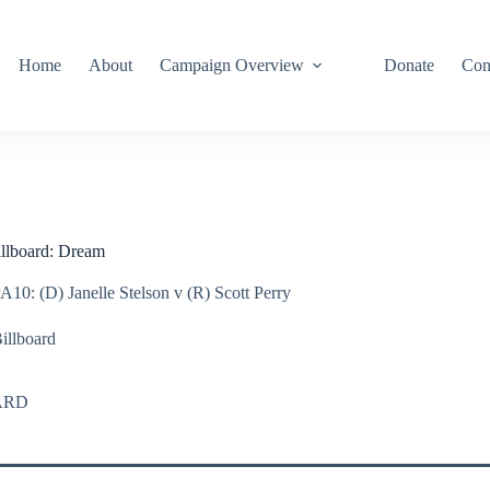
Home
About
Campaign Overview
Donate
Con
illboard: Dream
A10: (D) Janelle Stelson v (R) Scott Perry
illboard
ARD