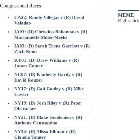
Congressional Races
MEME
CA22: Randy Villegas v (R) David
Right-clic
Valadao
IA01: (D) Christina Bohannan v (R)
Mariannette Miller-Meeks
IA03: (D) Sarah Trone Garriott v (R)
Zach Nunn
KY01: (D) Drew Williams v (R)
James Comer
NC07: (D) Kimberly Hardy v (R)
David Rouzer
NY17: (D) Cait Conley v (R) Mike
Lawler
NY19: (D) Josh Riley v (R) Peter
Oberacker
NY21: (D) Blake Gendebien v (R)
Anthony Constantino
NY24: (D) Alissa Ellman v (R)
Claudia Tenney