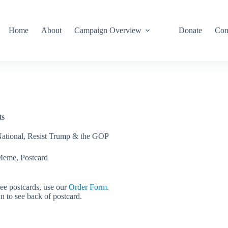
Home
About
Campaign Overview
Donate
Con
ts
ational
,
Resist Trump & the GOP
Meme
,
Postcard
ree postcards, use our
Order Form
.
n to see back of postcard.