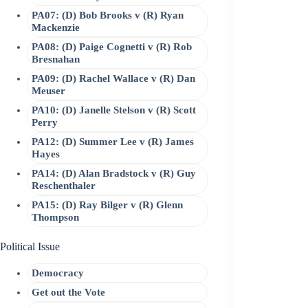
PA07: (D) Bob Brooks v (R) Ryan
Mackenzie
PA08: (D) Paige Cognetti v (R) Rob
Bresnahan
PA09: (D) Rachel Wallace v (R) Dan
Meuser
PA10: (D) Janelle Stelson v (R) Scott
Perry
PA12: (D) Summer Lee v (R) James
Hayes
PA14: (D) Alan Bradstock v (R) Guy
Reschenthaler
PA15: (D) Ray Bilger v (R) Glenn
Thompson
Political Issue
Democracy
Get out the Vote