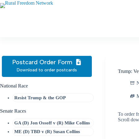
Skip
to
content
Postcard Order Form
Download to order postcards
Trump: Ve
N
National Race
Resist Trump & the GOP
Senate Races
To order f
Scroll dow
GA (D) Jon Ossoff v (R) Mike Collins
ME (D) TBD v (R) Susan Collins